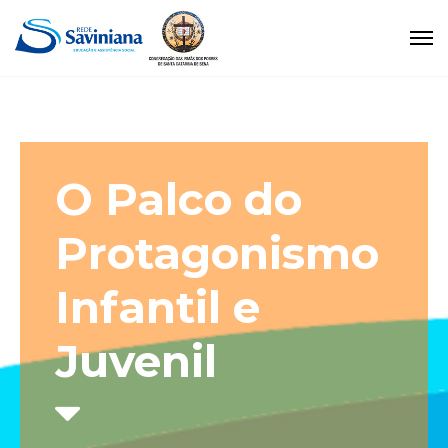
O Palco do
Protagonismo
Infantil e
Juvenil