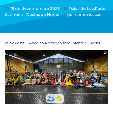
15 de dezembro de 2025
Raios de Luz
,
Rede
Saviniana - Destaque Home
por
comunicacao
Início
Posts
O Palco do Protagonismo Infantil e Juvenil