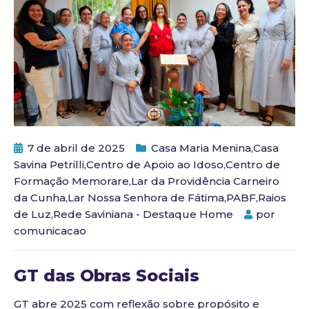
7 de abril de 2025
Casa Maria Menina
,
Casa
Savina Petrilli
,
Centro de Apoio ao Idoso
,
Centro de
Formação Memorare
,
Lar da Providência Carneiro
da Cunha
,
Lar Nossa Senhora de Fátima
,
PABF
,
Raios
de Luz
,
Rede Saviniana - Destaque Home
por
comunicacao
GT das Obras Sociais
GT abre 2025 com reflexão sobre propósito e